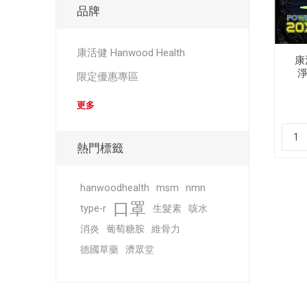
品牌
康活健 Hanwood Health
康活
淨
限定優惠專區
更多
熱門標籤
hanwoodhealth
msm
nmn
口罩
type-r
生髮素
咳水
消炎
葡萄糖胺
維骨力
德國草藥
濟眾堂