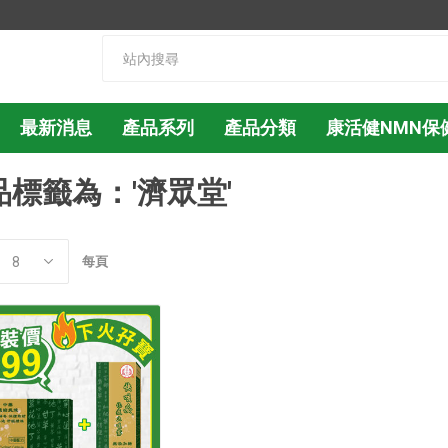
最新消息
產品系列
產品分類
康活健NMN保
品標籤為：'濟眾堂'
每頁