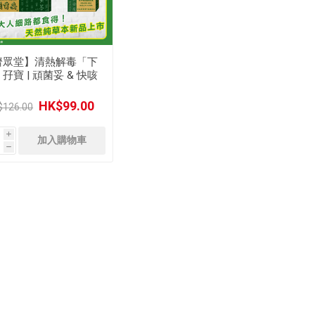
濟眾堂】清熱解毒「下
孖寶 | 頑菌妥 & 快咳
妥
HK$99.00
$126.00
i
h