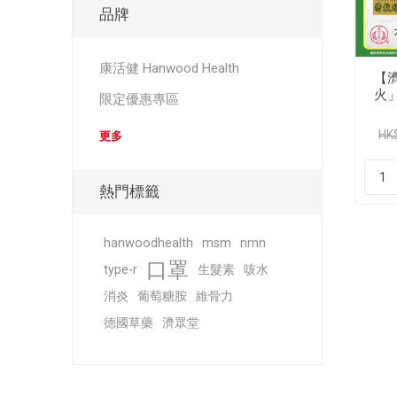
品牌
康活健 Hanwood Health
【
火」
限定優惠專區
HK
更多
熱門標籤
hanwoodhealth
msm
nmn
口罩
type-r
生髮素
咳水
消炎
葡萄糖胺
維骨力
德國草藥
濟眾堂