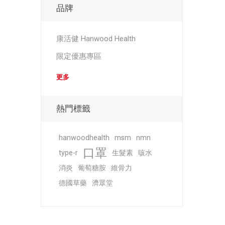
品牌
康活健 Hanwood Health
限定優惠專區
更多
熱門標籤
hanwoodhealth
msm
nmn
口罩
type-r
生髮素
咳水
消炎
葡萄糖胺
維骨力
德國草藥
濟眾堂